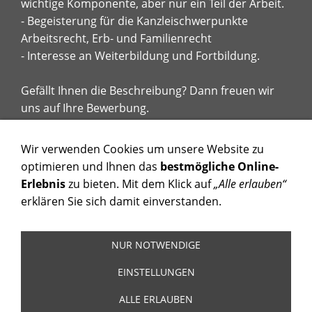
wichtige Komponente, aber nur ein Teil der Arbeit.
- Begeisterung für die Kanzleischwerpunkte
Arbeitsrecht, Erb- und Familienrecht
- Interesse an Weiterbildung und Fortbildung.
Gefällt Ihnen die Beschreibung? Dann freuen wir
uns auf Ihre Bewerbung.
Wir verwenden Cookies um unsere Website zu
optimieren und Ihnen das
bestmögliche Online-
Erlebnis
zu bieten. Mit dem Klick auf
„Alle erlauben“
Kontakt
Impressum & Datenschutz
Cookies
Karriere & Jobs
erklären Sie sich damit einverstanden.
Widerruf
Betz Rechtsanwälte | Martin-Binder-Ring 3, 85276
NUR NOTWENDIGE
Pfaffenhofen a.d. Ilm | info@anwalt-pfaffenhofen.de |
EINSTELLUNGEN
(08441) 4792-390
(08441) 4792-390
Martin-Binder-Ring 3, 85276
ALLE ERLAUBEN