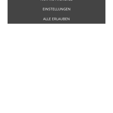
EINSTELLUNGEN
Wir beraten Sie umfassend und sorgen dafür, dass
die Komponenten Ihrer persönlichen
ALLE ERLAUBEN
Vermögensnachfolge optimal aufeinander
abgestimmt sind. Wir vertreten Sie kompetent, wenn
es um Testamente, Pflichtteilsansprüche und
Erbengemeinschaften geht.
MEHR…
FAMILIENRECHT