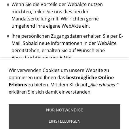
Wenn Sie die Vorteile der WebAkte nutzen
möchten, teilen Sie uns dies bei der
Mandatserteilung mit. Wir richten gerne
umgehend Ihre eigene WebAkte ein.
Ihre persönlichen Zugangsdaten erhalten Sie per E-
Mail. Sobald neue Informationen in der WebAkte
bereitstehen, erhalten Sie auf Wunsch eine
Benachrichtigung per E-Mail.
Wir verwenden Cookies um unsere Website zu
optimieren und Ihnen das
bestmögliche Online-
Erlebnis
zu bieten. Mit dem Klick auf
„Alle erlauben“
Kontakt
Impressum & Datenschutz
Cookies
Karriere & Jobs
erklären Sie sich damit einverstanden.
Widerruf
Betz Rechtsanwälte | Martin-Binder-Ring 3, 85276
NUR NOTWENDIGE
Pfaffenhofen a.d. Ilm | info@anwalt-pfaffenhofen.de |
EINSTELLUNGEN
(08441) 4792-390